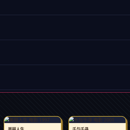
美丽人生
千与千寻