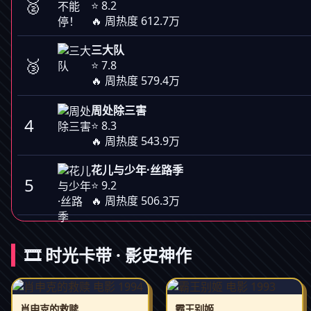
🥈
⭐ 8.2
🔥 周热度 612.7万
三大队
🥉
⭐ 7.8
🔥 周热度 579.4万
周处除三害
4
⭐ 8.3
🔥 周热度 543.9万
花儿与少年·丝路季
5
⭐ 9.2
🔥 周热度 506.3万
🎞️ 时光卡带 · 影史神作
肖申克的救赎
霸王别姬