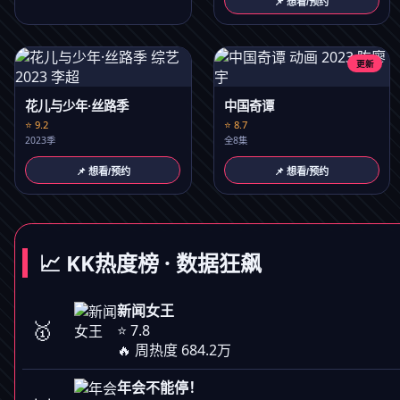
📌 想看/预约
更新
花儿与少年·丝路季
中国奇谭
⭐ 9.2
⭐ 8.7
2023季
全8集
📌 想看/预约
📌 想看/预约
📈 KK热度榜 · 数据狂飙
新闻女王
🥇
⭐ 7.8
🔥 周热度 684.2万
年会不能停！