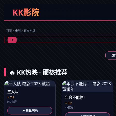
KK影院
年会不能停！
打工人职场狂想曲
首页 > 电影 > 正在热播
立即观看
‹
动
🔥 KK热映 · 硬核推荐
三大队
年会不能停！
⭐ 7.8
HD高清
⭐ 8.2
4K蓝光
📌 想看/预约