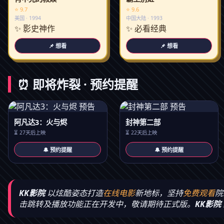
⭐ 9.7
⭐ 9.6
美国 · 1994
中国大陆 · 1993
✨ 影史神作
✨ 必看经典
📌 想看
📌 想看
⏰ 即将炸裂 · 预约提醒
阿凡达3：火与烬
封神第二部
⏳ 27天后上映
⏳ 22天后上映
🔔 预约提醒
🔔 预约提醒
KK影院
以炫酷姿态打造
在线电影
新地标，坚持
免费观看
院
击跳转及播放功能正在开发中，敬请期待正式版。
KK影院