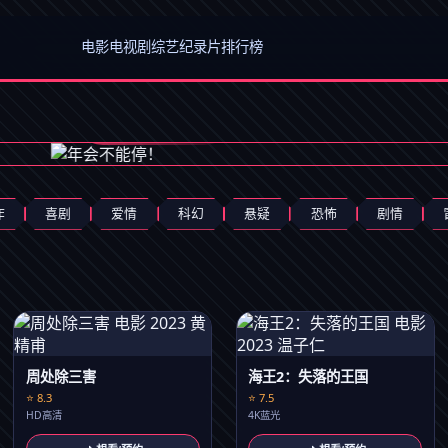
电影
电视剧
综艺
纪录片
排行榜
作
喜剧
爱情
科幻
悬疑
恐怖
剧情
周处除三害
海王2：失落的王国
⭐ 8.3
⭐ 7.5
HD高清
4K蓝光