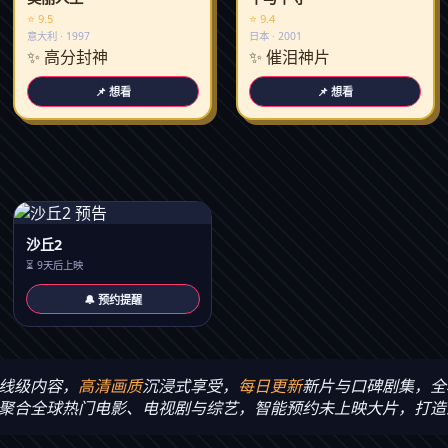
⭐ 9.5
⭐ 9.4
意大利 · 1997
日本 · 2001
✨ 高分封神
✨ 催泪神片
📌 想看
📌 想看
沙丘2
⏳ 9天后上映
🔔 预约提醒
线级内容，
高清画质
沉浸式享受，
每日更新
新片与口碑剧集，全
聚合全球热门电影、电视剧与综艺，智能预约未上映大片，打造